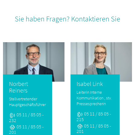
Sie haben Fragen? Kontaktieren Sie
Norbert
Isabel Link
Reiners
Leiterin Interne
Kommunikation , stv.
Stellvertretender
Pressesprecherin
Hauptgeschäftsführer
05 11 / 85 05 -
05 11 / 85 05 -
215
232
05 11 / 85 05 -
05 11 / 85 05 -
201
201