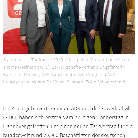
Presseservice
Netzwerk
Veranstaltungen
Downloads
Starten in die Tarifrunde 2025: Arbeitgeber-Verhandlungsführer
Thomas Hofmann (v. l.), Gewerkschafts-Verhandlungsführerin
Katharina Stiehler, ADK-Vorsitzender Sven Vogt und ADK-
Kontakt
Hauptgeschäftsführer Dr. Volker Schmidt. Foto: Schaarschmidt
Mitgliederbereich
Die Arbeitgebervertreter vom ADK und die Gewerkschaft
IG BCE haben sich erstmals am heutigen Donnerstag in
Hannover getroffen, um einen neuen Tarifvertrag für die
bundesweit rund 70.000 Beschäftigten der deutschen