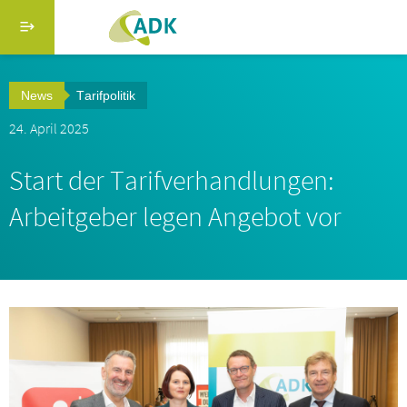
Direkt zum Inhalt
Menü schließen
Suche
News
Tarifpolitik
Hauptmenü adk-verband.de
24. April 2025
Startseite
Start der Tarifverhandlungen:
Über uns
Arbeitgeber legen Angebot vor
Serviceangebote
Berufsbildung
Aktuelles