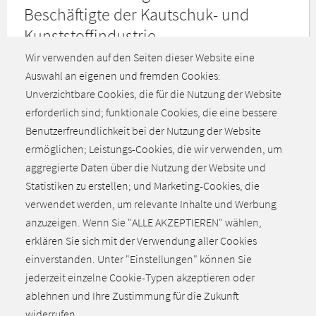
Beschäftigte der Kautschuk- und
Kunststoffindustrie
Wir verwenden auf den Seiten dieser Website eine
Nach zehn Stunden ununterbrochener Verhandlungen
Auswahl an eigenen und fremden Cookies:
haben sich die Arbeitgeber der deutschen
Unverzichtbare Cookies, die für die Nutzung der Website
Kautschukindustrie (ADK) am Dienstagabend in Fulda mit
erforderlich sind; funktionale Cookies, die eine bessere
der Gewerkschaft IG BCE auf einen neuen Tarifvertrag
Benutzerfreundlichkeit bei der Nutzung der Website
geeinigt.
ermöglichen; Leistungs-Cookies, die wir verwenden, um
aggregierte Daten über die Nutzung der Website und
Statistiken zu erstellen; und Marketing-Cookies, die
Alle aktuellen Meldungen
verwendet werden, um relevante Inhalte und Werbung
anzuzeigen. Wenn Sie "ALLE AKZEPTIEREN" wählen,
erklären Sie sich mit der Verwendung aller Cookies
einverstanden. Unter "Einstellungen" können Sie
jederzeit einzelne Cookie-Typen akzeptieren oder
ablehnen und Ihre Zustimmung für die Zukunft
Zurück zum Seitenanfang
widerrufen.