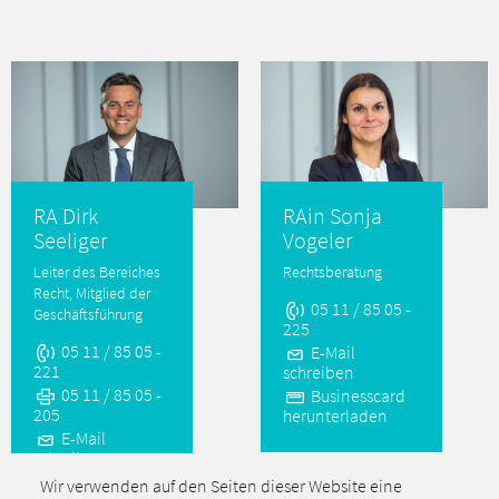
RA Dirk
RAin Sonja
Seeliger
Vogeler
Leiter des Bereiches
Rechtsberatung
Recht, Mitglied der
05 11 / 85 05 -
Geschäftsführung
225
05 11 / 85 05 -
E-Mail
221
schreiben
05 11 / 85 05 -
Businesscard
205
herunterladen
E-Mail
schreiben
Businesscard
Wir verwenden auf den Seiten dieser Website eine