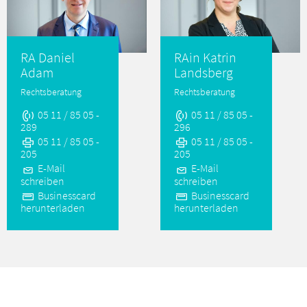
RA Daniel
RAin Katrin
Adam
Landsberg
Rechtsberatung
Rechtsberatung
05 11 / 85 05 -
05 11 / 85 05 -
289
296
05 11 / 85 05 -
05 11 / 85 05 -
205
205
E-Mail
E-Mail
schreiben
schreiben
Businesscard
Businesscard
herunterladen
herunterladen