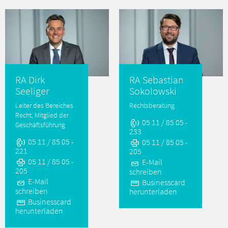
RA Dirk
RA Sebastian
Seeliger
Sokolowski
Leiter des Bereiches
Rechtsberatung
Recht, Mitglied der
05 11 / 85 05 -
Geschäftsführung
233
05 11 / 85 05 -
05 11 / 85 05 -
221
205
05 11 / 85 05 -
E-Mail
205
schreiben
E-Mail
Businesscard
schreiben
herunterladen
Businesscard
herunterladen