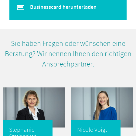
Businesscard herunterladen
Sie haben Fragen oder wünschen eine
Beratung? Wir nennen Ihnen den richtigen
Ansprechpartner.
Stephanie
Nicole Voigt