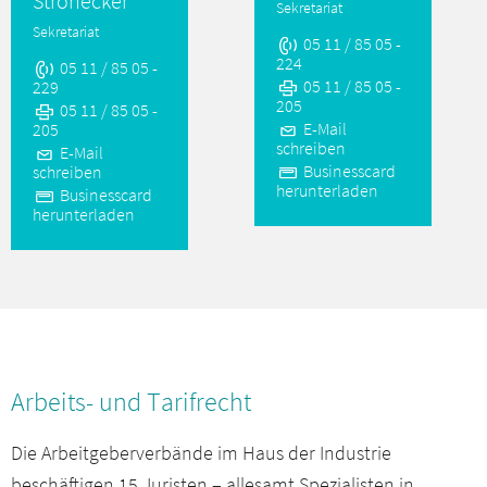
Strohecker
Sekretariat
Sekretariat
05 11 / 85 05 -
224
05 11 / 85 05 -
05 11 / 85 05 -
229
205
05 11 / 85 05 -
E-Mail
205
schreiben
E-Mail
Businesscard
schreiben
herunterladen
Businesscard
herunterladen
Arbeits- und Tarifrecht
Die Arbeitgeberverbände im Haus der Industrie
beschäftigen 15 Juristen – allesamt Spezialisten in