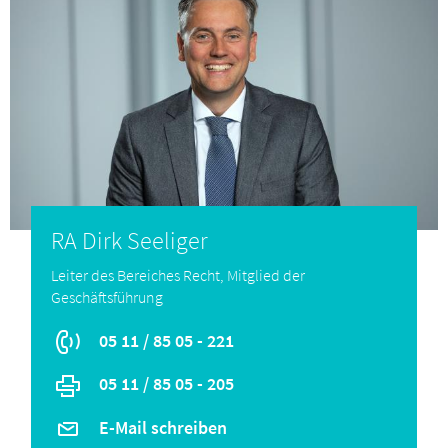
Downloads
Kontakt
Mitgliederbereich
RA Dirk Seeliger
Leiter des Bereiches Recht, Mitglied der
Geschäftsführung
05 11 / 85 05 - 221
05 11 / 85 05 - 205
E-Mail schreiben