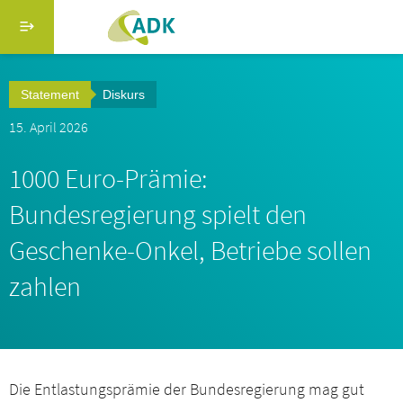
Direkt zum Inhalt
Menü schließen
Suche
Statement
Diskurs
Hauptmenü adk-verband.de
15. April 2026
Startseite
1000 Euro-Prämie:
Über uns
Bundesregierung spielt den
Geschenke-Onkel, Betriebe sollen
Serviceangebote
zahlen
Berufsbildung
Aktuelles
Die Entlastungsprämie der Bundesregierung mag gut