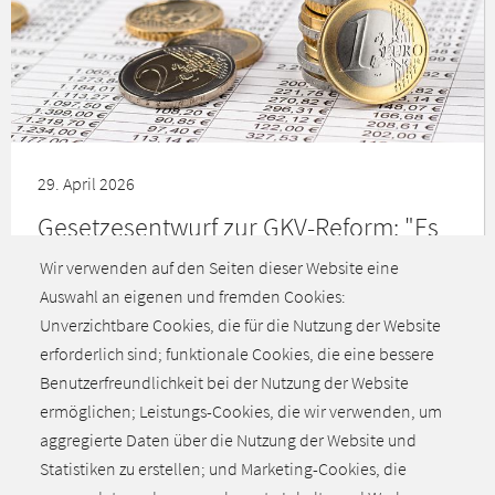
29. April 2026
Gesetzesentwurf zur GKV-Reform: "Es
droht ein weiterer Kostenschub"
Wir verwenden auf den Seiten dieser Website eine
Auswahl an eigenen und fremden Cookies:
Am heutigen Mittwoch hat die Bundesregierung unter
Unverzichtbare Cookies, die für die Nutzung der Website
anderem einen Gesetzesentwurf zur GKV-Reform auf den
erforderlich sind; funktionale Cookies, die eine bessere
Weg gebracht. Ein Vorhaben, das weit hinter den
Benutzerfreundlichkeit bei der Nutzung der Website
Erwartungen zurückbleibt.
ermöglichen; Leistungs-Cookies, die wir verwenden, um
aggregierte Daten über die Nutzung der Website und
Statistiken zu erstellen; und Marketing-Cookies, die
Alle aktuellen Meldungen