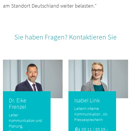
am Standort Deutschland weiter belasten.“
Sie haben Fragen? Kontaktieren Sie
Dr. Eike
Isabel Link
Frenzel
Leiterin Interne
Kommunikation , stv.
Leiter
Pressesprecherin
Kommunikation und
Planung,
05 11 / 85 05 -